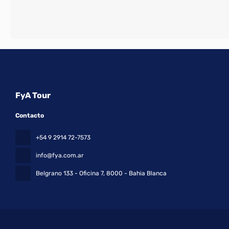
FyA Tour
Contacto
+54 9 2914 72-7573
info@fya.com.ar
Belgrano 133 - Oficina 7
, 8000 - Bahia Blanca