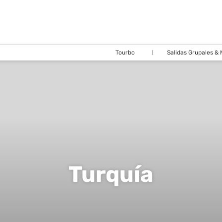
Tourbo
Salidas Grupales &
Turquía