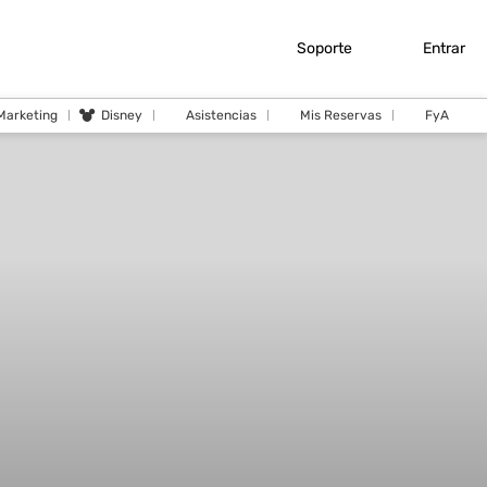
Soporte
Entrar
 Marketing
Disney
Asistencias
Mis Reservas
FyA