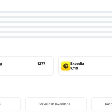
g
1277
Expedia
9/10
s
Servicio de lavandería
Guar