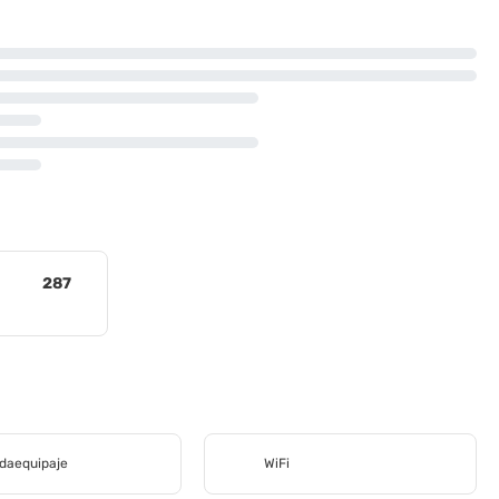
287
daequipaje
WiFi