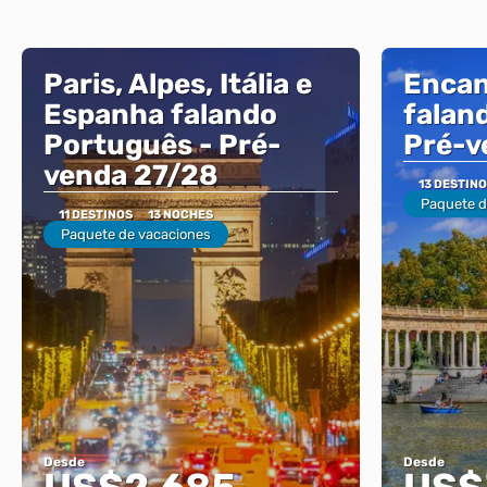
Paris, Alpes, Itália e
Encan
Espanha falando
falan
Português - Pré-
Pré-v
venda 27/28
13 DESTIN
Paquete d
11 DESTINOS
13 NOCHES
Paquete de vacaciones
Desde
Desde