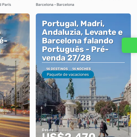
d París
Barcelona · Barcelona
Portugal, Madri,
o
Andaluzia, Levante e
é-
Barcelona falando
Contacta con nosotros
Português - Pré-
venda 27/28
14 DESTINOS
14 NOCHES
Paquete de vacaciones
Desde