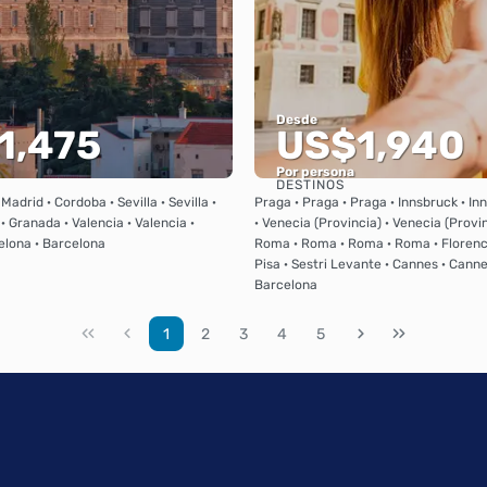
Desde
1,475
US$1,940
Por persona
DESTINOS
Ver
Ver
Madrid · Cordoba · Sevilla · Sevilla ·
Praga · Praga · Praga · Innsbruck · In
 · Granada · Valencia · Valencia ·
· Venecia (Provincia) · Venecia (Provin
elona · Barcelona
Roma · Roma · Roma · Roma · Florenci
Pisa · Sestri Levante · Cannes · Canne
Barcelona
1
2
3
4
5