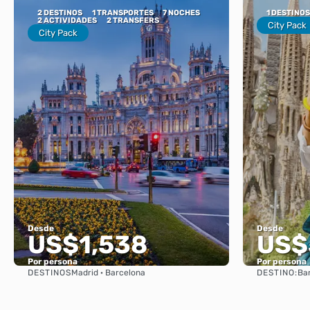
2 DESTINOS
1 TRANSPORTES
7 NOCHES
1 DESTINOS
2 ACTIVIDADES
2 TRANSFERS
City Pack
City Pack
Desde
Desde
US$1,538
US$
Por persona
Por persona
DESTINOS
DESTINO:
Madrid · Barcelona
Ba
Ver