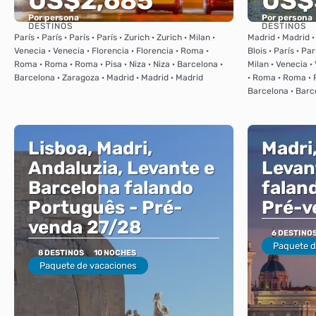
US$2,685
US$
Por persona
Por persona
DESTINOS
DESTINOS
Ver
París · París · París · París · Zurich · Zurich · Milan ·
Madrid · Madrid ·
Venecia · Venecia · Florencia · Florencia · Roma ·
Blois · París · Par
Roma · Roma · Roma · Pisa · Niza · Niza · Barcelona ·
Milan · Venecia ·
Barcelona · Zaragoza · Madrid · Madrid · Madrid
· Roma · Roma · R
Barcelona · Barc
Lisboa, Madri,
Madri,
Andaluzia, Levante e
Levan
Barcelona falando
falan
Português - Pré-
Pré-v
venda 27/28
6 DESTINO
Paquete d
8 DESTINOS
10 NOCHES
Paquete de vacaciones