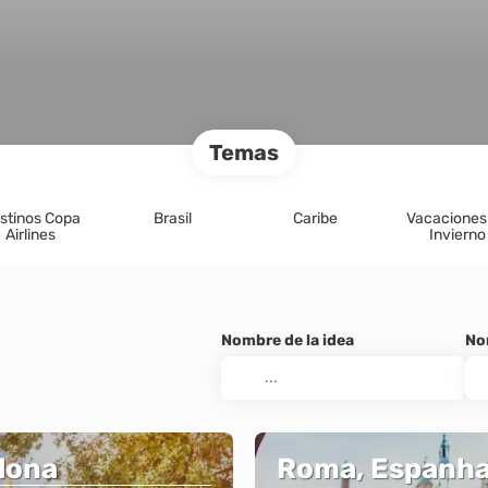
Temas
stinos Copa
Brasil
Caribe
Vacaciones
Airlines
Invierno
Nombre de la idea
No
lona
Roma, Espanha