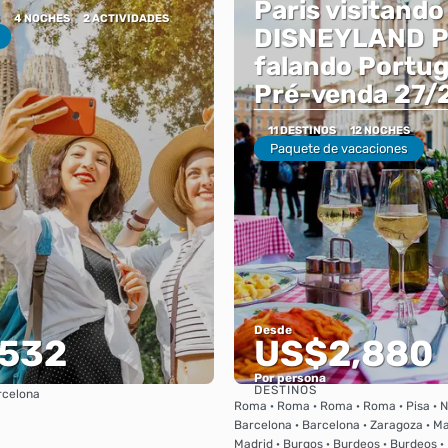
Paris visitando
4 NOCHES
2 ACTIVIDADES
DISNEYLAND P
falando Portug
Pré-venda 27/
11 DESTINOS
12 NOCHES
Paquete de vacaciones
Desde
532
US$2,880
Por persona
DESTINOS
rcelona
Ver
Ver
Roma · Roma · Roma · Roma · Pisa · Ni
Barcelona · Barcelona · Zaragoza · Ma
Madrid · Burgos · Burdeos · Burdeos · B