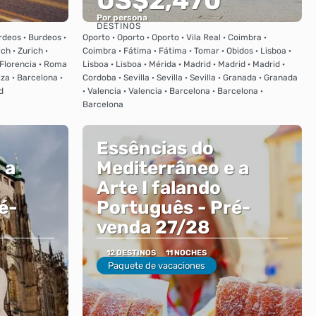
US$2,470
Por persona
DESTINOS
Ver
rdeos · Burdeos ·
Oporto · Oporto · Oporto · Vila Real · Coimbra ·
ich · Zurich ·
Coimbra · Fátima · Fátima · Tomar · Obidos · Lisboa ·
· Florencia · Roma
Lisboa · Lisboa · Mérida · Madrid · Madrid · Madrid ·
iza · Barcelona ·
Cordoba · Sevilla · Sevilla · Sevilla · Granada · Granada
d
· Valencia · Valencia · Barcelona · Barcelona ·
Barcelona
Essências do
 a
Mediterrâneo e a
Arte I falando
é-
Português - Pré-
venda 27/28
12 DESTINOS
11 NOCHES
Paquete de vacaciones