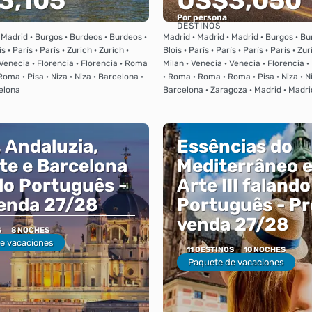
3,105
US$3,050
Por persona
DESTINOS
Ver
Ver
 Madrid · Burgos · Burdeos · Burdeos ·
Madrid · Madrid · Madrid · Burgos · Bu
ís · París · París · Zurich · Zurich ·
Blois · París · París · París · París · Zur
 Venecia · Florencia · Florencia · Roma
Milan · Venecia · Venecia · Florencia 
oma · Pisa · Niza · Niza · Barcelona ·
· Roma · Roma · Roma · Pisa · Niza · N
elona
Barcelona · Zaragoza · Madrid · Madri
 Andaluzia,
Essências do
te e Barcelona
Mediterrâneo e
do Português -
Arte III falando
enda 27/28
Português - Pr
venda 27/28
S
8 NOCHES
e vacaciones
11 DESTINOS
10 NOCHES
Paquete de vacaciones