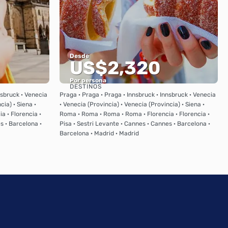
Desde
US$2,320
Por persona
DESTINOS
Ver
nsbruck · Venecia
Praga · Praga · Praga · Innsbruck · Innsbruck · Venecia
cia) · Siena ·
· Venecia (Provincia) · Venecia (Provincia) · Siena ·
a · Florencia ·
Roma · Roma · Roma · Roma · Florencia · Florencia ·
s · Barcelona ·
Pisa · Sestri Levante · Cannes · Cannes · Barcelona ·
Barcelona · Madrid · Madrid