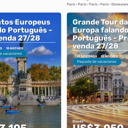
París · París · París · París · Disneylan
tos Europeus
Grande Tour da
do Português -
Europa faland
enda 27/28
Português - Pr
venda 27/28
OS
15 NOCHES
e vacaciones
14 DESTINOS
15 NOCHES
Paquete de vacaciones
Desde