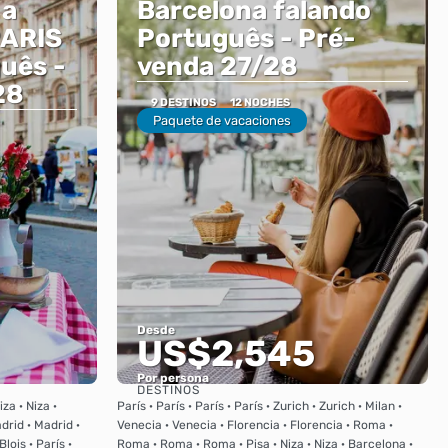
 a
Barcelona falando
ARIS
Português - Pré-
uês -
venda 27/28
28
9 DESTINOS
12 NOCHES
Paquete de vacaciones
Desde
US$2,545
Por persona
DESTINOS
Ver
za · Niza ·
París · París · París · París · Zurich · Zurich · Milan ·
drid · Madrid ·
Venecia · Venecia · Florencia · Florencia · Roma ·
lois · París ·
Roma · Roma · Roma · Pisa · Niza · Niza · Barcelona ·