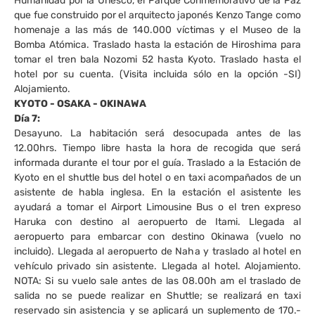
Humanidad por la Unesco, el Parque Conmemorativo de la Paz
que fue construido por el arquitecto japonés Kenzo Tange como
homenaje a las más de 140.000 víctimas y el Museo de la
Bomba Atómica. Traslado hasta la estación de Hiroshima para
tomar el tren bala Nozomi 52 hasta Kyoto. Traslado hasta el
hotel por su cuenta. (Visita incluida sólo en la opción -SI)
Alojamiento.
KYOTO - OSAKA - OKINAWA
Día 7:
Desayuno. La habitación será desocupada antes de las
12.00hrs. Tiempo libre hasta la hora de recogida que será
informada durante el tour por el guía. Traslado a la Estación de
Kyoto en el shuttle bus del hotel o en taxi acompañados de un
asistente de habla inglesa. En la estación el asistente les
ayudará a tomar el Airport Limousine Bus o el tren expreso
Haruka con destino al aeropuerto de Itami. Llegada al
aeropuerto para embarcar con destino Okinawa (vuelo no
incluido). Llegada al aeropuerto de Naha y traslado al hotel en
vehículo privado sin asistente. Llegada al hotel. Alojamiento.
NOTA: Si su vuelo sale antes de las 08.00h am el traslado de
salida no se puede realizar en Shuttle; se realizará en taxi
reservado sin asistencia y se aplicará un suplemento de 170.-