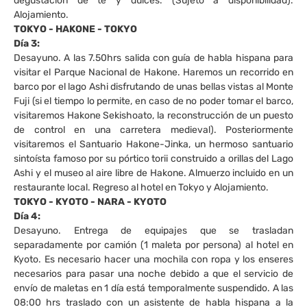
degustación de té y dulces. (Sujeto a disponibilidad).
Alojamiento.
TOKYO - HAKONE - TOKYO
Día 3:
Desayuno. A las 7.50hrs salida con guía de habla hispana para
visitar el Parque Nacional de Hakone. Haremos un recorrido en
barco por el lago Ashi disfrutando de unas bellas vistas al Monte
Fuji (si el tiempo lo permite, en caso de no poder tomar el barco,
visitaremos Hakone Sekishoato, la reconstrucción de un puesto
de control en una carretera medieval). Posteriormente
visitaremos el Santuario Hakone-Jinka, un hermoso santuario
sintoísta famoso por su pórtico torii construido a orillas del Lago
Ashi y el museo al aire libre de Hakone. Almuerzo incluido en un
restaurante local. Regreso al hotel en Tokyo y Alojamiento.
TOKYO - KYOTO - NARA - KYOTO
Día 4:
Desayuno. Entrega de equipajes que se trasladan
separadamente por camión (1 maleta por persona) al hotel en
Kyoto. Es necesario hacer una mochila con ropa y los enseres
necesarios para pasar una noche debido a que el servicio de
envío de maletas en 1 día está temporalmente suspendido. A las
08:00 hrs traslado con un asistente de habla hispana a la