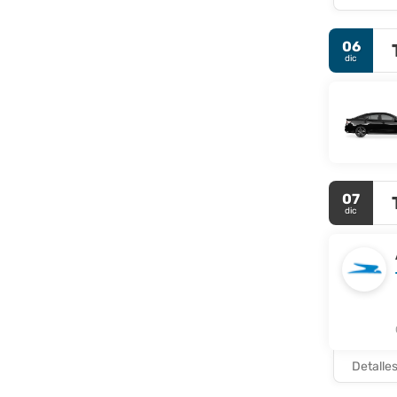
06
dic
07
dic
Detalle