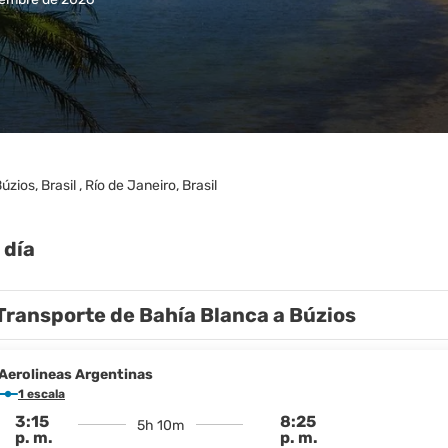
úzios, Brasil , Río de Janeiro, Brasil
 día
Transporte de Bahía Blanca a Búzios
Aerolineas Argentinas
1 escala
3:15
8:25
5h 10m
p. m.
p. m.