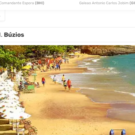
Comandante Espora
(BHI)
Galeao Antonio Carlos Jobim
(G
s
1.
Búzios