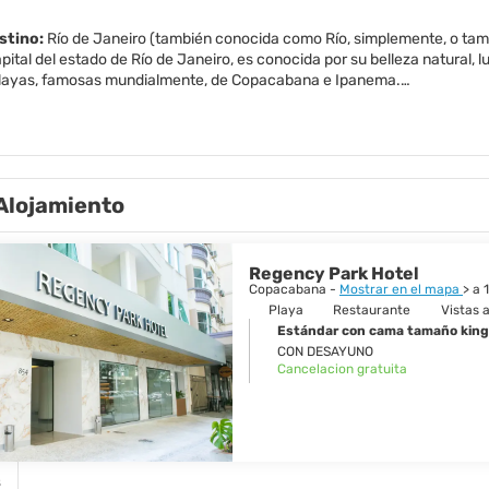
estino:
Río de Janeiro (también conocida como Río, simplemente, o tam
capital del estado de Río de Janeiro, es conocida por su belleza natural, l
layas, famosas mundialmente, de Copacabana e Ipanema.
monumentos más famosos de la ciudad son las maravillosas vistas panor
esde allí se tiene una vista perfecta de Pan de Azúcar morro. En el cen
í como algunas construcciones modernas. Los principales sitios son la ig
a y el edificio de Petrobras.
Alojamiento
 cuenta con una gran cantidad de interesantes museos como el Museo Na
ío acoge el mundialmente famoso Carnaval el cual no necesita presentac
da, sobre todo en lo referente a la vida nocturna.
Regency Park Hotel
Copacabana -
Mostrar en el mapa
> a 
Río es siempre bella; es algo que debe ver por sí mismo.
Playa
Restaurante
Vistas a
Estándar con cama tamaño king
CON DESAYUNO
Cancelacion gratuita
s