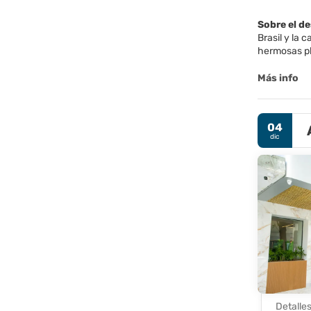
Sobre el d
Brasil y la 
hermosas p
Uno de los 
Más info
Corcovado, d
colonial, as
Metropolitan
04
dic
Río también
la India. R
una ciudad anima
Detalle