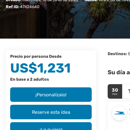
Ref ID:
47624640
Destinos:
B
precio por persona Desde
US$1,231
Su día a
En base a 2 adultos
30
¡Personalízalo!
nov
Reserve esta idea
¡Lo quiero!