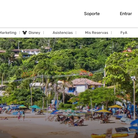
Soporte
Entrar
 Marketing
Disney
Asistencias
Mis Reservas
FyA