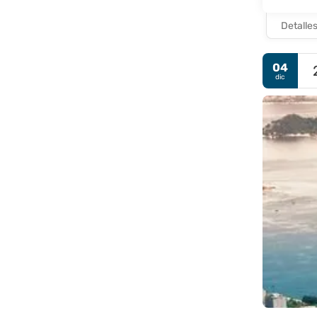
Detalle
04
dic