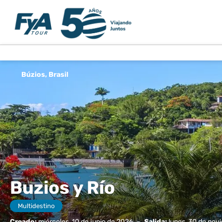
Búzios, Brasil
Buzios y Río
Multidestino
Creado:
miércoles, 10 de junio de 2026
-
Salida:
lunes, 30 de nov