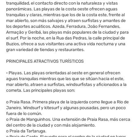
tranquilidad, el contacto directo con la naturaleza y vistas
panorámicas. Las playas de la costa oeste ofrecen aguas
tranquilas y claras, mientras que los de la costa este, frente al
mar abierto, son más salvajes y atraen surfistas y amantes de
los deportes acuáticos. Azeda, Ferradura, João Fernandes,
Armação y Geribá, las playas más populares de la ciudad y para
el surf. Por la noche, en la Rua das Pedras, la calle principal de
Buzios, ofrece a sus visitantes una activa vida nocturna y una
gran variedad de tiendas y restaurantes.
PRINCIPALES ATRACTIVOS TURÍSTICOS
• Playas. Las playas orientadas al oeste en general ofrecen
aguas tranquilas mientras que las que se sitúan hacia el este,
mar abierto, atraen a surfistas, windsurfistas y aficionados a la
cometa. Las principales playas son:
o Praia Rasa. Primera playa de la izquierda como llegue a Rio de
Janeiro. Windsurf y kitesurf y algunas pousadas, pero un poco
fuera de lo común.
o Praia de Manguinhos. Una extensión de Praia Rasa, más cerca
del centro de la ciudad y con más alojamiento.
o Praia da Tartaruga.
o Praia do Canto. El puerto para el centro de la ciudad en lugar