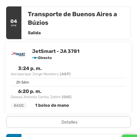
Transporte de Buenos Aires a
04
Búzios
ene
Salida
JetSmart - JA 3781
Directo
3:24 p. m.
Aeroparque Jorge Newbery
(AEP)
2h 56m
6:20 p. m.
Galeao Antonio Carlos Jobim
(GIG)
1 bolso de mano
BASIC
Detalles