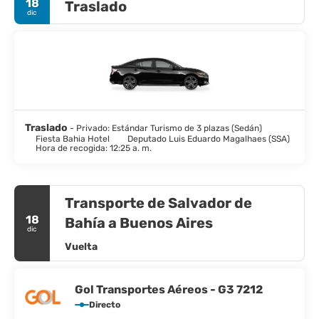
18
Traslado
habitaciones, centro de convenciones (con capacidad para
dic
hasta 5300 personas), El Tenedor Restaurant, Lobby Bar, piscina
semiolímpica, Pool Bar, gimnasio, 2 saunas, sala de masajes, club
nocturno, sala de juegos, parque infantil y Baby Cup, además de
estacionamiento. Wi-Fi gratuito, servicio a la habitación y
estacionamiento cubierto (con cargo) completan nuestra oferta.
¡Elegancia, confort y sofisticación de un hotel con un alto
estándar de excelencia, en el corazón de una de las ciudades
más bellas del mundo!
Traslado
- Privado: Estándar Turismo de 3 plazas (Sedán)
Fiesta Bahia Hotel
Deputado Luis Eduardo Magalhaes (SSA)
Hora de recogida: 12:25 a. m.
Transporte de Salvador de
18
Bahía a Buenos Aires
dic
Vuelta
Gol Transportes Aéreos - G3 7212
Directo