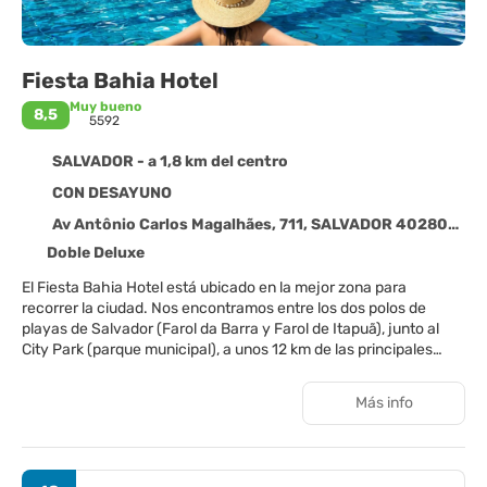
Fiesta Bahia Hotel
Muy bueno
8,5
5592
SALVADOR - a 1,8 km del centro
CON DESAYUNO
Av Antônio Carlos Magalhães, 711, SALVADOR 40280-000
Doble Deluxe
El Fiesta Bahia Hotel está ubicado en la mejor zona para
recorrer la ciudad. Nos encontramos entre los dos polos de
playas de Salvador (Farol da Barra y Farol de Itapuã), junto al
City Park (parque municipal), a unos 12 km de las principales
atracciones turísticas (Pelourinho y Mercado Modelo) y a 25 km
del Aeropuerto Internacional de Salvador. Frente al hotel, tienes
Más info
la zona comercial más grande de la ciudad (5 centros
comerciales). En un ambiente sofisticado, contamos con una
infraestructura completa para tu alojamiento, ya sea por
negocios o placer. Ofrecemos a nuestros huéspedes 244