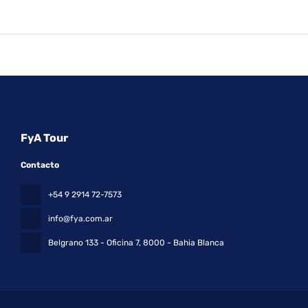
FyA Tour
Contacto
+54 9 2914 72-7573
info@fya.com.ar
Belgrano 133 - Oficina 7
, 8000 - Bahia Blanca