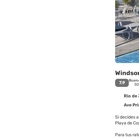
Windso
Buen
7,9
50
Rio de 
Ave Prince
Si decides 
Para tus rat