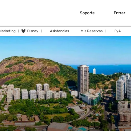
Soporte
Entrar
 Marketing
Disney
Asistencias
Mis Reservas
FyA