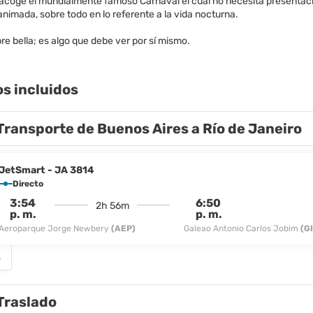
ío acoge el mundialmente famoso Carnaval el cual no necesita presentac
nimada, sobre todo en lo referente a la vida nocturna.
re bella; es algo que debe ver por sí mismo.
os incluidos
Transporte de Buenos Aires a Río de Janeiro
JetSmart - JA 3814
Directo
3:54
6:50
2h 56m
p. m.
p. m.
Aeroparque Jorge Newbery
(AEP)
Galeao Antonio Carlos Jobim
(G
s
Traslado