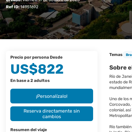
Ref ID:
14951692
Temas
Bra
precio por persona Desde
US$822
Sobre e
Río de Janei
En base a 2 adultos
estado de Rí
mundialmen
¡Personalízalo!
Uno de los 
Corcovado, d
colonial, as
Reserva directamente sin
Metropolitan
cambios
Río también
Resumen del viaje