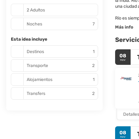
la India. R
una ciudad a
2 Adultos
Río es siemp
Noches
7
Más info
Servici
Esta idea incluye
Destinos
1
08
nov
Transporte
2
Alojamientos
1
Transfers
2
Detalle
08
nov