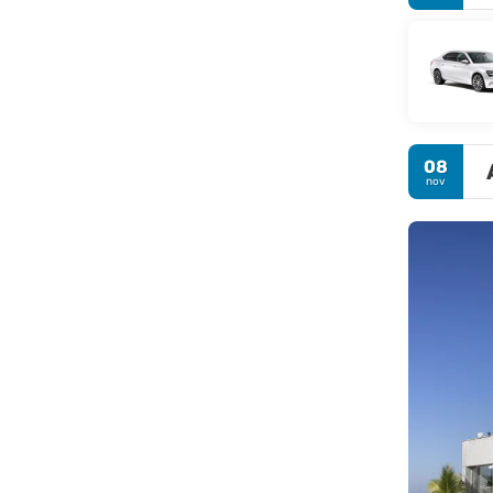
08
nov