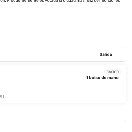
ión. Frecuentemente es votada la ciudad más feliz del mundo; es
Salida
BASICO
1 bolso de mano
IG)