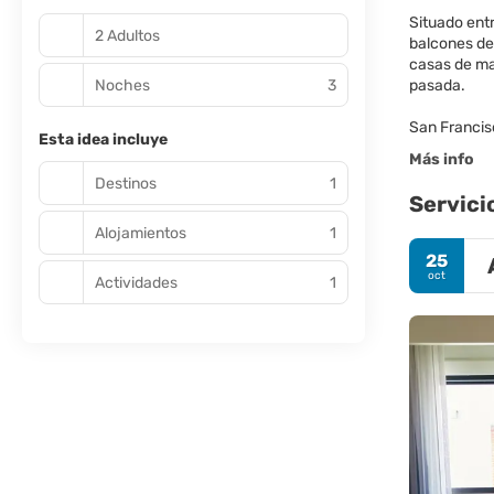
Situado ent
2 Adultos
balcones de
casas de mad
Noches
3
pasada.
San Francis
Esta idea incluye
Más info
Destinos
1
Servici
Alojamientos
1
25
oct
Actividades
1