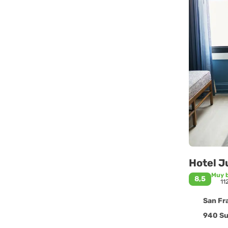
Hotel J
Muy 
8,5
11
San Fra
940 Su