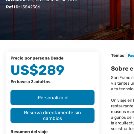
Ref ID:
15842386
Temas
Pa
precio por persona Desde
US$289
Sobre e
San Francis
En base a 2 adultos
visitantes u
alta tecnolo
¡Personalízalo!
Un viaje en 
restaurantes
museos marít
Reserva directamente sin
algunos de l
cambios
la arquitect
su estructur
Resumen del viaje