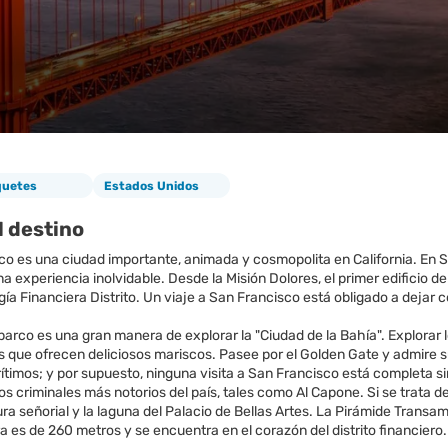
quetes
Estados Unidos
l destino
co es una ciudad importante, animada y cosmopolita en California. En S
na experiencia inolvidable. Desde la Misión Dolores, el primer edificio de
gía Financiera Distrito. Un viaje a San Francisco está obligado a dejar 
barco es una gran manera de explorar la "Ciudad de la Bahía". Explorar l
 que ofrecen deliciosos mariscos. Pasee por el Golden Gate y admire sus
imos; y por supuesto, ninguna visita a San Francisco está completa sin 
os criminales más notorios del país, tales como Al Capone. Si se trata
ura señorial y la laguna del Palacio de Bellas Artes. La Pirámide Tran
a es de 260 metros y se encuentra en el corazón del distrito financiero.