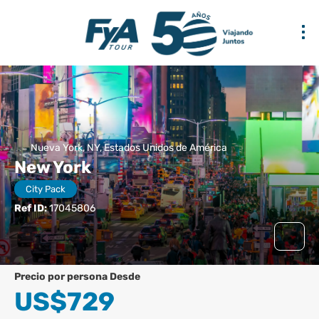
Nueva York, NY, Estados Unidos de América
New York
City Pack
Ref ID:
17045806
precio por persona Desde
US$729