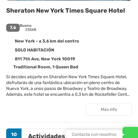
Sheraton New York Times Square Hotel
Bueno
7,6
23568
New York - a 3,6 km del centro
SOLO HABITACIÓN
811 7th Ave, New York 10019
Traditional Room, 1 Queen Bed
Si decides alojarte en Sheraton New York Times Square Hotel,
disfrutarás de una fantástica ubicación en pleno centro de
Nueva York, a unos pasos de Broadway y Teatro de Broadway.
Además, este hotel se encuentra a 0,3 km de Rockefeller Center
y a 0,4 km de Times Square.
Más info
Con gimnasio abierto las 24 horas y muchas otras instalaciones
recreativas a tu disposición, no te quedará ni un minuto libre.
Encontrarás también conexión a Internet wifi gratis y servicios
de conserjería. Otros servicios de este hotel incluyen una tienda
10
Contacta con nosotros
Actividades
de recuerdos, servicio de celebración de bodas y un salón de