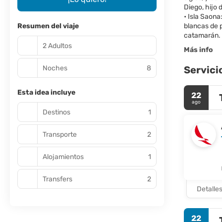
Diego, hijo 
• Isla Saona
Resumen del viaje
blancas de p
2 Adultos
Más info
Noches
8
Servici
Esta idea incluye
22
ago
Destinos
1
Transporte
2
Alojamientos
1
Transfers
2
Detalle
22