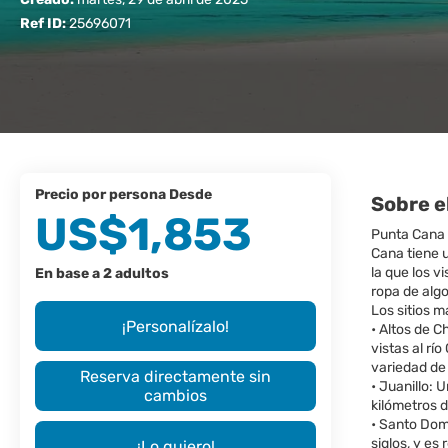
Ref ID:
25696071
precio por persona Desde
Sobre e
US$1,853
Punta Cana e
Cana tiene u
la que los v
En base a 2 adultos
ropa de alg
Los sitios 
¡Personalízalo!
• Altos de C
vistas al rí
variedad de 
Reserva directamente sin
• Juanillo:
cambios
kilómetros 
• Santo Dom
siglos, y es
¡Lo quiero!