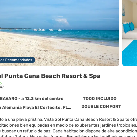
ros Recomendados
ol Punta Cana Beach Resort & Spa
o
47
BAVARO - a 12,3 km del centro
TODO INCLUIDO
DOUBLE COMFORT
emania Playa El Cortecito, PLAYA BAVARO 23000
o a una playa prístina, Vista Sol Punta Cana Beach Resort & Spa te ofr
taciones bien equipadas en medio de exuberantes jardines tropicales, 
 buscan un refugio de paz. Cada habitación dispone de aire acondiciona
afetera/tetera. Hay cajas fuertes disponibles en las habitaciones por un