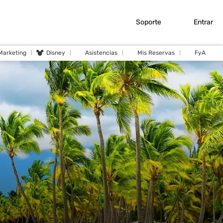
Soporte
Entrar
 Marketing
Disney
Asistencias
Mis Reservas
FyA