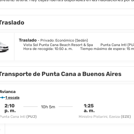
as habitaciones, y se pueden alquilar tarjetas SIM para teléfonos inteli
espectáculos nocturnos en el teatro, garantiza un ambiente vibrante. Si
 amantes del golf apreciarán el campo a solo cinco minutos en coche. Las
Traslado
niclub, un spa, un gimnasio, deportes acuáticos no motorizados y una 
urantes a la carta. Desde cócteles junto a la playa hasta experiencias
nitiva.
Traslado
- Privado: Económico (Sedán)
Vista Sol Punta Cana Beach Resort & Spa
Punta Cana Intl (PU
Hora de recogida: 10:50 a. m.
Tiempo máximo de espera: 15 m
Transporte de Punta Cana a Buenos Aires
Avianca
1 escala
2:10
1:25
10h 5m
p. m.
a. m.
Punta Cana Intl
(PUJ)
Ministro Pistarini, Ezeiza
(EZE)
s