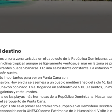
l destino
s un una zona turística en el cabo este de la República Dominicana. La 
n clima tropical, aunque es ligeramente ventoso, el mar en la zona es p
isitantes pueden bañarse. El clima es bastante constante. La estación 
odón suelta.
más importantes para ver en Punta Cana son:
havón: Hoy en día se asemeja a un pueblo mediterráneo del siglo 16. Es
o Chavón bobinado. Es el hogar de un anfiteatro de 5.000 asientos, un mu
galerías y restaurantes.
 Una de las playas más hermosas de la República Dominicana. Hasta h
del aeropuerto de Punta Cana.
ingo: Este es el primer asentamiento europeo en el Hemisferio Occiden
 reconocido por la UNESCO como Patrimonio de la Humanidad. Visite la pr