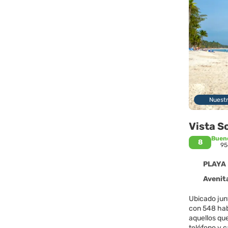
Nuest
Vista S
Buen
8
95
PLAYA 
Avenita Al
Ubicado junt
con 548 habi
aquellos que
teléfono y c