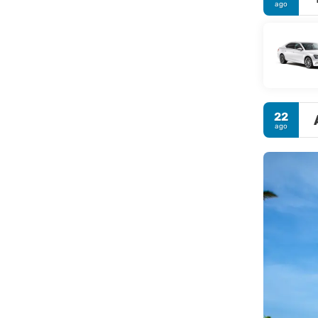
ago
22
ago