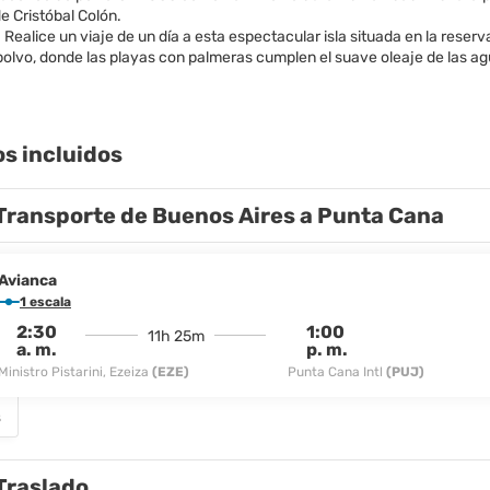
de Cristóbal Colón.
: Realice un viaje de un día a esta espectacular isla situada en la reser
olvo, donde las playas con palmeras cumplen el suave oleaje de las agu
os incluidos
Transporte de Buenos Aires a Punta Cana
Avianca
1 escala
2:30
1:00
11h 25m
a. m.
p. m.
Ministro Pistarini, Ezeiza
(EZE)
Punta Cana Intl
(PUJ)
s
Traslado