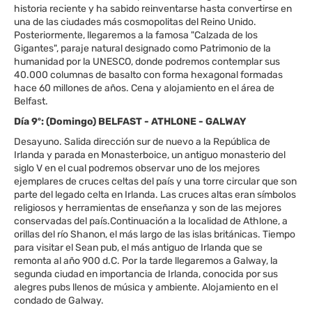
historia reciente y ha sabido reinventarse hasta convertirse en
una de las ciudades más cosmopolitas del Reino Unido.
Posteriormente, llegaremos a la famosa "Calzada de los
Gigantes", paraje natural designado como Patrimonio de la
humanidad por la UNESCO, donde podremos contemplar sus
40.000 columnas de basalto con forma hexagonal formadas
hace 60 millones de años. Cena y alojamiento en el área de
Belfast.
Día 9º: (Domingo) BELFAST - ATHLONE - GALWAY
Desayuno. Salida dirección sur de nuevo a la República de
Irlanda y parada en Monasterboice, un antiguo monasterio del
siglo V en el cual podremos observar uno de los mejores
ejemplares de cruces celtas del país y una torre circular que son
parte del legado celta en Irlanda. Las cruces altas eran símbolos
religiosos y herramientas de enseñanza y son de las mejores
conservadas del país.Continuación a la localidad de Athlone, a
orillas del río Shanon, el más largo de las islas británicas. Tiempo
para visitar el Sean pub, el más antiguo de Irlanda que se
remonta al año 900 d.C. Por la tarde llegaremos a Galway, la
segunda ciudad en importancia de Irlanda, conocida por sus
alegres pubs llenos de música y ambiente. Alojamiento en el
condado de Galway.