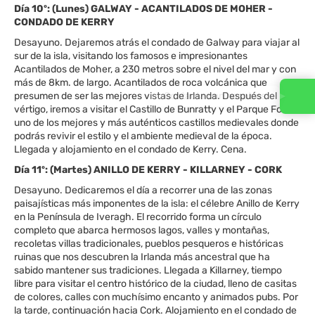
Día 10º: (Lunes) GALWAY - ACANTILADOS DE MOHER -
CONDADO DE KERRY
Desayuno. Dejaremos atrás el condado de Galway para viajar al
sur de la isla, visitando los famosos e impresionantes
Acantilados de Moher, a 230 metros sobre el nivel del mar y con
más de 8km. de largo. Acantilados de roca volcánica que
presumen de ser las mejores vistas de Irlanda. Después del
Contacta con nosotros
vértigo, iremos a visitar el Castillo de Bunratty y el Parque Folk,
uno de los mejores y más auténticos castillos medievales donde
podrás revivir el estilo y el ambiente medieval de la época.
Llegada y alojamiento en el condado de Kerry. Cena.
Día 11º: (Martes) ANILLO DE KERRY - KILLARNEY - CORK
Desayuno. Dedicaremos el día a recorrer una de las zonas
paisajísticas más imponentes de la isla: el célebre Anillo de Kerry
en la Península de Iveragh. El recorrido forma un círculo
completo que abarca hermosos lagos, valles y montañas,
recoletas villas tradicionales, pueblos pesqueros e históricas
ruinas que nos descubren la Irlanda más ancestral que ha
sabido mantener sus tradiciones. Llegada a Killarney, tiempo
libre para visitar el centro histórico de la ciudad, lleno de casitas
de colores, calles con muchísimo encanto y animados pubs. Por
la tarde, continuación hacia Cork. Alojamiento en el condado de