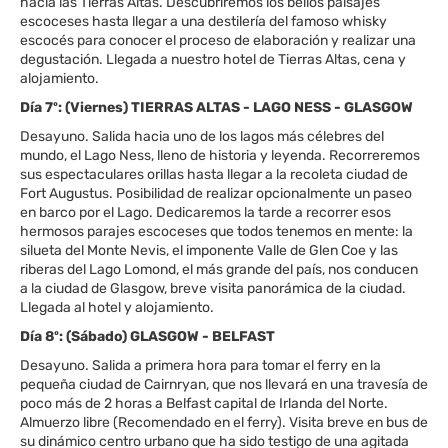
hacia las Tierras Altas. Descubriremos los bellos paisajes
escoceses hasta llegar a una destilería del famoso whisky
escocés para conocer el proceso de elaboración y realizar una
degustación. Llegada a nuestro hotel de Tierras Altas, cena y
alojamiento.
Día 7º: (Viernes) TIERRAS ALTAS - LAGO NESS - GLASGOW
Desayuno. Salida hacia uno de los lagos más célebres del
mundo, el Lago Ness, lleno de historia y leyenda. Recorreremos
sus espectaculares orillas hasta llegar a la recoleta ciudad de
Fort Augustus. Posibilidad de realizar opcionalmente un paseo
en barco por el Lago. Dedicaremos la tarde a recorrer esos
hermosos parajes escoceses que todos tenemos en mente: la
silueta del Monte Nevis, el imponente Valle de Glen Coe y las
riberas del Lago Lomond, el más grande del país, nos conducen
a la ciudad de Glasgow, breve visita panorámica de la ciudad.
Llegada al hotel y alojamiento.
Día 8º: (Sábado) GLASGOW - BELFAST
Desayuno. Salida a primera hora para tomar el ferry en la
pequeña ciudad de Cairnryan, que nos llevará en una travesía de
poco más de 2 horas a Belfast capital de Irlanda del Norte.
Almuerzo libre (Recomendado en el ferry). Visita breve en bus de
su dinámico centro urbano que ha sido testigo de una agitada