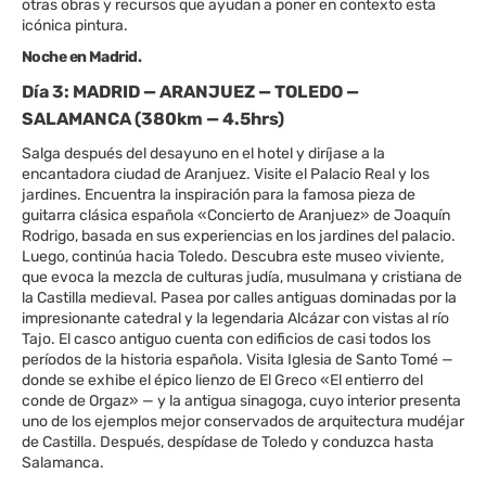
otras obras y recursos que ayudan a poner en contexto esta
icónica pintura.
Noche en Madrid.
Día 3: MADRID — ARANJUEZ — TOLEDO —
SALAMANCA (380km — 4.5hrs)
Salga después del desayuno en el hotel y diríjase a la
encantadora ciudad de Aranjuez. Visite el Palacio Real y los
jardines. Encuentra la inspiración para la famosa pieza de
guitarra clásica española «Concierto de Aranjuez» de Joaquín
Rodrigo, basada en sus experiencias en los jardines del palacio.
Luego, continúa hacia Toledo. Descubra este museo viviente,
que evoca la mezcla de culturas judía, musulmana y cristiana de
la Castilla medieval. Pasea por calles antiguas dominadas por la
impresionante catedral y la legendaria Alcázar con vistas al río
Tajo. El casco antiguo cuenta con edificios de casi todos los
períodos de la historia española. Visita Iglesia de Santo Tomé —
donde se exhibe el épico lienzo de El Greco «El entierro del
conde de Orgaz» — y la antigua sinagoga, cuyo interior presenta
uno de los ejemplos mejor conservados de arquitectura mudéjar
de Castilla. Después, despídase de Toledo y conduzca hasta
Salamanca.