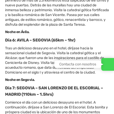
perímetro de más de 2,5 kilómetros está salpicado de 88 torres y
nueve puertas. Detrás de las murallas hay una ciudad de
inmensa belleza y patrimonio. Visite la catedral gótica fortificada
y la basílica románica de San Vicente. Pasea por sus calles
antiguas, de estilos románico, gótico, renacentista y barroco, y
disfruta del esplendor de la plaza de Santa Teresa.
Noche en Ávila.
Día 6: AVILA – SEGOVIA (65km – 1hr)
Tras un delicioso desayuno en el hotel, diríjase hacia la
sensacional ciudad de Segovia. Visita la catedral gótica y el
Alcázar, que fueron una de las inspiraciones para el castillo de
Cenicienta de Disney. Visita también el impresionante
Contacta con nosotros
acueducto romano, que data del reinado del emperador
Domiciano en el siglo I y atraviesa el centro de la ciudad.
Noche en Segovia.
Día 7: SEGOVIA – SAN LORENZO DE EL ESCORIAL –
MADRID (110km – 1.5hrs)
Comience el día con un delicioso desayuno en el hotel. A
continuación, diríjase a San Lorenzo de El Escorial. Esta bonita y
próspera ciudad es la ubicación de uno de los monumentos