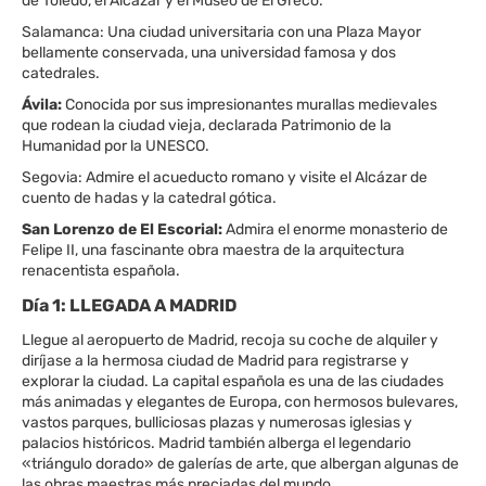
de Toledo, el Alcázar y el Museo de El Greco.
Salamanca: Una ciudad universitaria con una Plaza Mayor
bellamente conservada, una universidad famosa y dos
catedrales.
Ávila:
Conocida por sus impresionantes murallas medievales
que rodean la ciudad vieja, declarada Patrimonio de la
Humanidad por la UNESCO.
Segovia: Admire el acueducto romano y visite el Alcázar de
cuento de hadas y la catedral gótica.
San Lorenzo de El Escorial:
Admira el enorme monasterio de
Felipe II, una fascinante obra maestra de la arquitectura
renacentista española.
Día 1: LLEGADA A MADRID
Llegue al aeropuerto de Madrid, recoja su coche de alquiler y
diríjase a la hermosa ciudad de Madrid para registrarse y
explorar la ciudad. La capital española es una de las ciudades
más animadas y elegantes de Europa, con hermosos bulevares,
vastos parques, bulliciosas plazas y numerosas iglesias y
palacios históricos. Madrid también alberga el legendario
«triángulo dorado» de galerías de arte, que albergan algunas de
las obras maestras más preciadas del mundo.