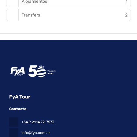
Alojamientos
1
Transfers
2
FyA Tour
Contacto
+54 9 2914 72-7573
info@fya.com.ar