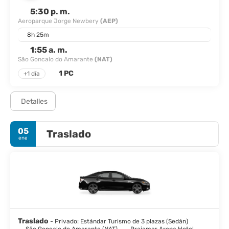
5:30 p. m.
Aeroparque Jorge Newbery
(AEP)
8h 25m
1:55 a. m.
São Goncalo do Amarante
(NAT)
1 PC
+1 día
Detalles
05
Traslado
ene
Traslado
- Privado: Estándar Turismo de 3 plazas (Sedán)