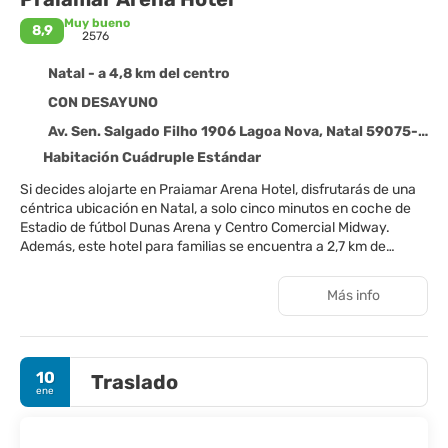
Muy bueno
8,9
2576
Natal - a 4,8 km del centro
CON DESAYUNO
Av. Sen. Salgado Filho 1906 Lagoa Nova, Natal 59075-000
Habitación Cuádruple Estándar
Si decides alojarte en Praiamar Arena Hotel, disfrutarás de una
céntrica ubicación en Natal, a solo cinco minutos en coche de
Estadio de fútbol Dunas Arena y Centro Comercial Midway.
Además, este hotel para familias se encuentra a 2,7 km de
Centro comercial Natal Shopping y a 9,3 km de Castillo de los
Tres Reyes.
Más info
Para tus ratos libres, tienes instalaciones recreativas como una
piscina al aire libre, sauna y gimnasio abierto las 24 horas a tu
disposición. Encontrarás además conexión a Internet wifi gratis,
10
Traslado
servicios de conserjería y un salón de eventos.
ene
Te sentirás como en tu propia casa en cualquiera de las 216
habitaciones con minibar y televisión LCD. La conexión wifi