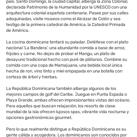
país. Santo Domingo, la ciudad capital, alberga la Zona Colonial,
declarada Patrimonio de la Humanidad por la UNESCO con una
arquitectura colonial española centenaria. Pasee por sus calles
adoquinadas, visite museos como el Alcázar de Colón y sea
testigo de la primera catedral de América, la Catedral Primada
de América.
La cocina dominicana tentará su paladar. Deléitese con el plato
nacional 'La Bandera', una abundante comida a base de arroz,
frijoles y carne. No dejes de probar el Mangu, un plato de
desayuno tradicional hecho con puré de plátanos. Combine su
comida con una copa de Mamajuana, una bebida local única
hecha de ron, vino tinto y miel empapada en una botella con
corteza de árbol y hierbas.
La República Dominicana también alberga algunos de los
mejores campos de golf del Caribe. Juegue en Punta Espada o
Playa Grande, ambas ofrecen impresionantes vistas del océano.
Para aquellos que buscan relajación, los resorts de clase
mundial de la isla ofrecen lujosos spas, vibrante vida nocturna y
opciones gastronómicas gourmet.
Pero lo que realmente distingue a República Dominicana es su
gente cálida y acogedora. Los dominicanos son conocidos por