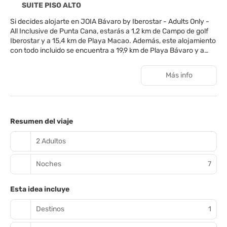
SUITE PISO ALTO
Si decides alojarte en JOIA Bávaro by Iberostar - Adults Only -
All Inclusive de Punta Cana, estarás a 1,2 km de Campo de golf
Iberostar y a 15,4 km de Playa Macao. Además, este alojamiento
con todo incluido se encuentra a 19,9 km de Playa Bávaro y a
22,2 km de Playa Cabeza de Toro.
Más info
Para un relax sin igual, nada como una visita al spa, que ofrece
masajes, tratamientos corporales y tratamientos faciales. Si
hace buen tiempo, aprovecha para jugar al golf o relajarte al sol
en la playa privada. Encontrarás además conexión a Internet
wifi gratis, servicios de conserjería y una tienda de recuerdos.
Resumen del viaje
Reserva una de las 273 habitaciones climatizadas, todas
2 Adultos
equipadas con bañera de hidromasaje privada cubierta y
televisión de pantalla plana. Descansa como nunca en una
Noches
7
cama con edredón de plumas y sábanas italianas Frette. Las
habitaciones disponen de balcón. La conexión wifi gratis te
mantendrá en contacto con los tuyos. Además, podrás disfrutar
Esta idea incluye
de canales por satélite. El baño privado con bañera y ducha
independientes está provisto de bañera de hidromasaje y
Destinos
1
artículos de higiene personal gratuitos.