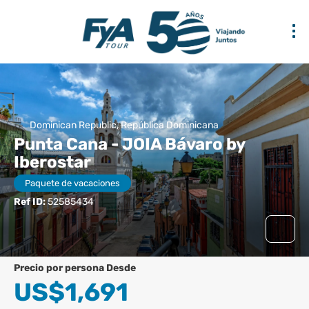
Dominican Republic, República Dominicana
Punta Cana - JOIA Bávaro by
Iberostar
Paquete de vacaciones
Ref ID:
52585434
precio por persona Desde
US$1,691