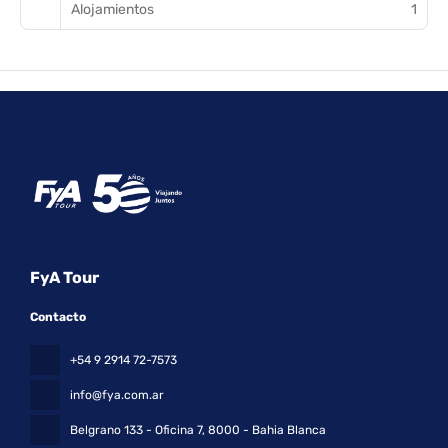
Alojamientos
1
Este alojamiento ofrece a sus huéspedes diversas opciones
para comer algo, ya que cuenta con 20 restaurantes, 3
cafeterías y servicio de habitaciones las 24 horas. Relájate con
un refresco en el bar en la playa, en el bar junto a la piscina o en
uno de los 6 bares con salón. Se ofrece un desayuno bufé
gratuito todos los días de 07:00 a 10:00.
Tendrás un servicio de recepción las 24 horas, atención
multilingüe y consigna de equipaje a tu disposición. Hay un
aparcamiento con asistencia gratuito disponible.
FyA Tour
Contacto
+54 9 2914 72-7573
info@fya.com.ar
Belgrano 133 - Oficina 7
, 8000 - Bahia Blanca