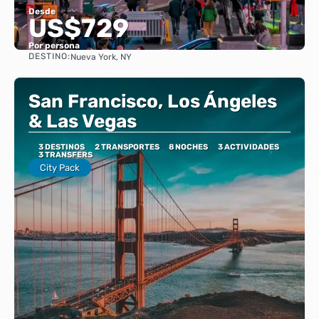
Desde
US$729
Por persona
DESTINO:
Nueva York, NY
Ver
San Francisco, Los Ángeles
& Las Vegas
3 DESTINOS
2 TRANSPORTES
8 NOCHES
3 ACTIVIDADES
3 TRANSFERS
City Pack