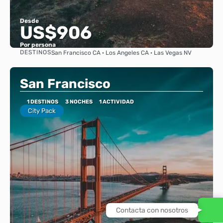
Desde
US$906
Por persona
DESTINOS
San Francisco CA · Los Angeles CA · Las Vegas NV
Ver
San Francisco
1 DESTINOS
3 NOCHES
1 ACTIVIDAD
City Pack
Contacta con nosotros