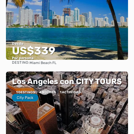
Desde
US$339
Por persona
DESTINO:
Miami Beach FL
Ver
Los Angeles con CITY TOURS
1 DESTINOS
4 NOCHES
1 ACTIVIDAD
City Pack