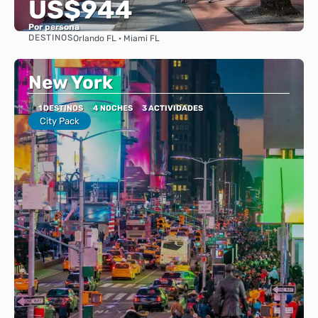
US$944
Por persona
DESTINOS
Orlando FL · Miami FL
Ver
New York
1 DESTINOS
4 NOCHES
3 ACTIVIDADES
City Pack