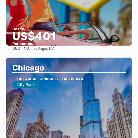
Desde
US$401
Por persona
DESTINO:
Las Vegas NV
Ver
Chicago
1 DESTINOS
4 NOCHES
1 ACTIVIDAD
City Pack