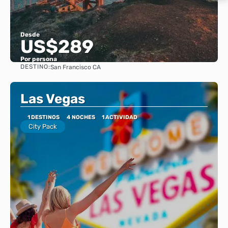
Desde
US$289
Por persona
DESTINO:
San Francisco CA
Ver
Las Vegas
1 DESTINOS
4 NOCHES
1 ACTIVIDAD
City Pack