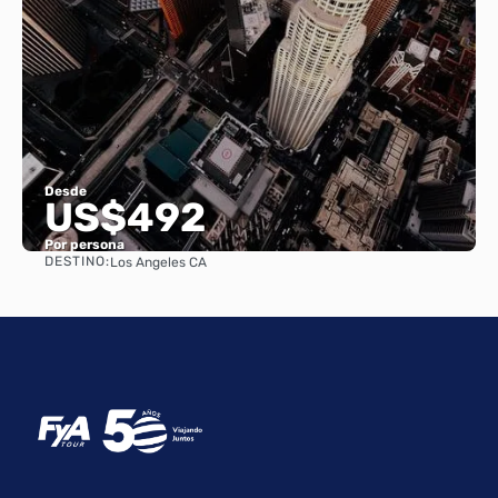
Desde
US$492
Por persona
DESTINO:
Los Angeles CA
Ver