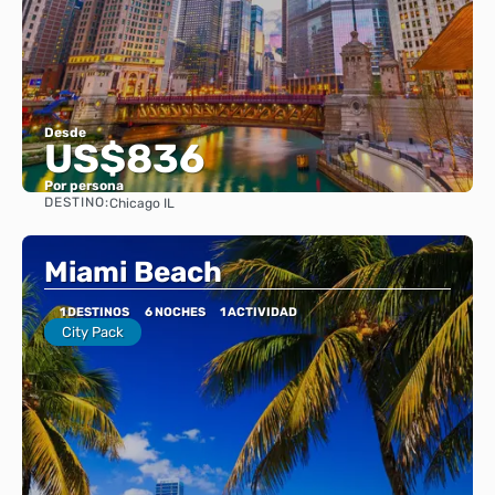
Desde
US$836
Por persona
DESTINO:
Chicago IL
Ver
Miami Beach
1 DESTINOS
6 NOCHES
1 ACTIVIDAD
City Pack