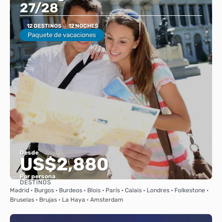
27/28
12 DESTINOS
12 NOCHES
Paquete de vacaciones
Desde
US$2,880
Por persona
DESTINOS
Ver
Madrid · Burgos · Burdeos · Blois · París · Calais · Londres · Folkestone ·
Bruselas · Brujas · La Haya · Amsterdam