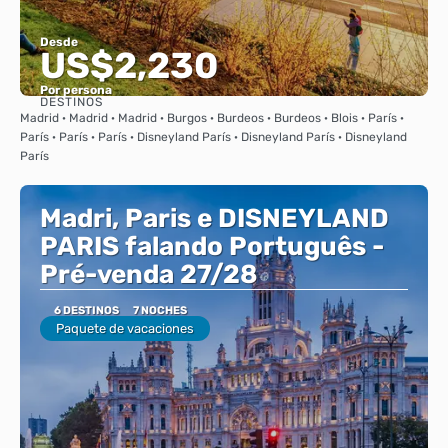
Desde
US$2,230
Por persona
DESTINOS
Ver
Madrid · Madrid · Madrid · Burgos · Burdeos · Burdeos · Blois · París ·
París · París · París · Disneyland París · Disneyland París · Disneyland
París
Madri, Paris e DISNEYLAND
PARIS falando Português -
Pré-venda 27/28
6 DESTINOS
7 NOCHES
Paquete de vacaciones