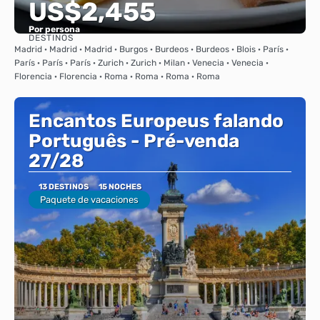
US$2,455
Por persona
DESTINOS
Ver
Madrid · Madrid · Madrid · Burgos · Burdeos · Burdeos · Blois · París ·
París · París · París · Zurich · Zurich · Milan · Venecia · Venecia ·
Florencia · Florencia · Roma · Roma · Roma · Roma
Encantos Europeus falando
Português - Pré-venda
27/28
13 DESTINOS
15 NOCHES
Paquete de vacaciones