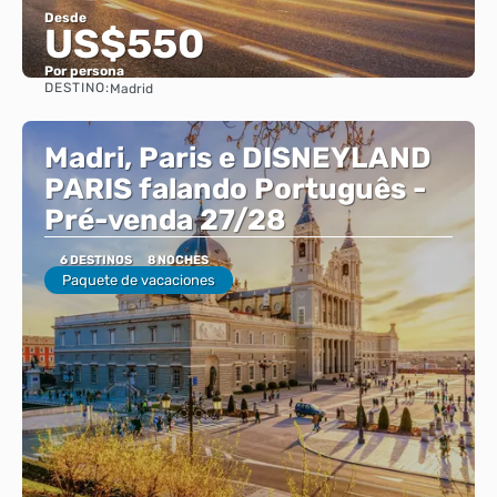
Desde
US$550
Por persona
DESTINO:
Madrid
Ver
Madri, Paris e DISNEYLAND
PARIS falando Português -
Pré-venda 27/28
6 DESTINOS
8 NOCHES
Paquete de vacaciones