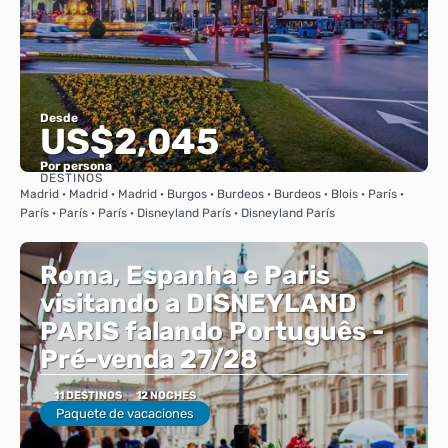
Desde
US$2,045
Por persona
DESTINOS
Ver
Madrid · Madrid · Madrid · Burgos · Burdeos · Burdeos · Blois · París ·
París · París · París · Disneyland París · Disneyland París
Roma, Espanha e Paris
visitando a DISNEYLAND
PARIS falando Português -
Pré-venda 27/28
11 DESTINOS
12 NOCHES
Paquete de vacaciones