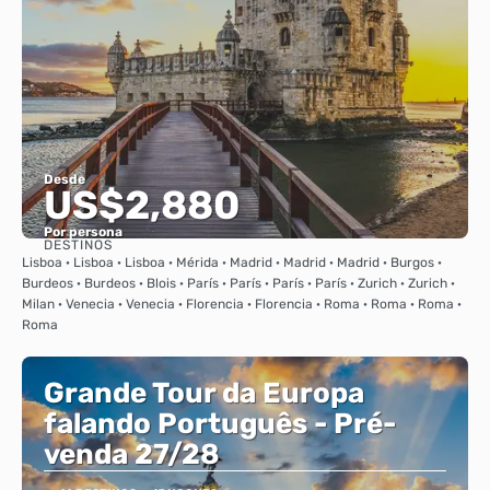
Desde
US$2,880
Por persona
DESTINOS
Ver
Lisboa · Lisboa · Lisboa · Mérida · Madrid · Madrid · Madrid · Burgos ·
Burdeos · Burdeos · Blois · París · París · París · París · Zurich · Zurich ·
Milan · Venecia · Venecia · Florencia · Florencia · Roma · Roma · Roma ·
Roma
Grande Tour da Europa
falando Português - Pré-
venda 27/28