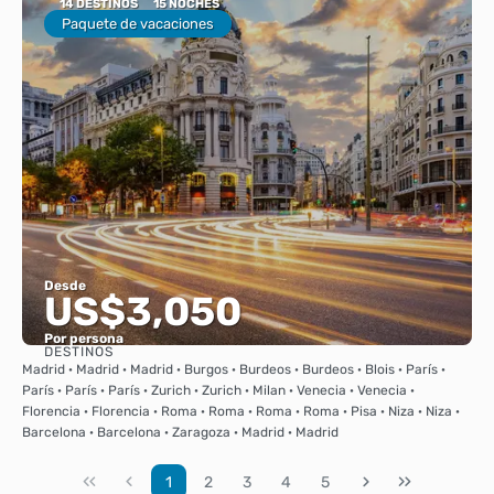
14 DESTINOS
15 NOCHES
Paquete de vacaciones
Desde
US$3,050
Por persona
DESTINOS
Ver
Madrid · Madrid · Madrid · Burgos · Burdeos · Burdeos · Blois · París ·
París · París · París · Zurich · Zurich · Milan · Venecia · Venecia ·
Florencia · Florencia · Roma · Roma · Roma · Roma · Pisa · Niza · Niza ·
Barcelona · Barcelona · Zaragoza · Madrid · Madrid
1
2
3
4
5