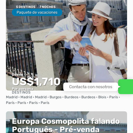
5 DESTINOS
7 NOCHES
Paquete de vacaciones
Desde
US$1,710
Contacta con nosotros
Por persona
DESTINOS
Ver
Madrid · Madrid · Madrid · Burgos · Burdeos · Burdeos · Blois · París ·
París · París · París · París
Europa Cosmopolita falando
Português - Pré-venda