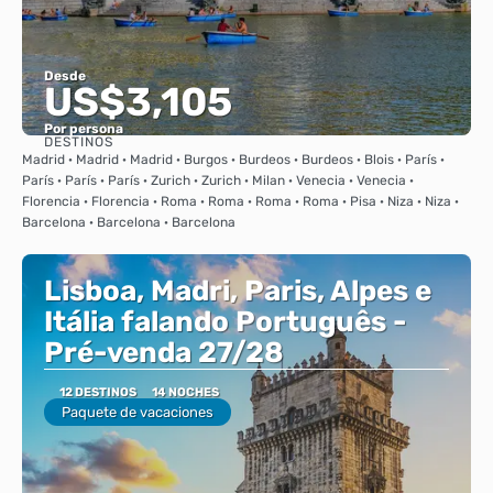
Desde
US$3,105
Por persona
DESTINOS
Ver
Madrid · Madrid · Madrid · Burgos · Burdeos · Burdeos · Blois · París ·
París · París · París · Zurich · Zurich · Milan · Venecia · Venecia ·
Florencia · Florencia · Roma · Roma · Roma · Roma · Pisa · Niza · Niza ·
Barcelona · Barcelona · Barcelona
Lisboa, Madri, Paris, Alpes e
Itália falando Português -
Pré-venda 27/28
12 DESTINOS
14 NOCHES
Paquete de vacaciones