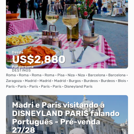
Desde
US$2,880
Por persona
DESTINOS
Ver
Roma · Roma · Roma · Roma · Pisa · Niza · Niza · Barcelona · Barcelona ·
Zaragoza · Madrid · Madrid · Madrid · Burgos · Burdeos · Burdeos · Blois ·
París · París · París · París · París · Disneyland París
Madri e Paris visitando a
DISNEYLAND PARIS falando
Português - Pré-venda
27/28