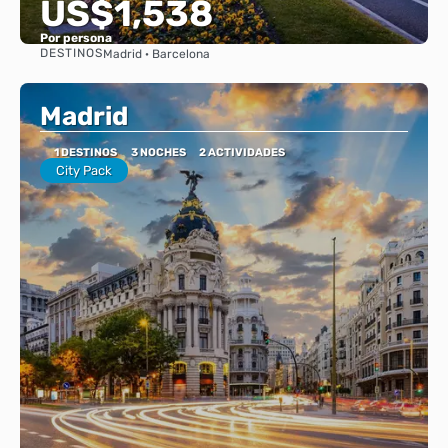
US$1,538
Por persona
DESTINOS
Madrid · Barcelona
Ver
Madrid
1 DESTINOS
3 NOCHES
2 ACTIVIDADES
City Pack