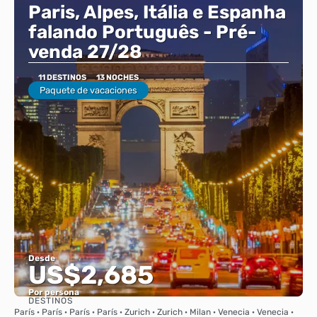
Paris, Alpes, Itália e Espanha
falando Português - Pré-
venda 27/28
11 DESTINOS
13 NOCHES
Paquete de vacaciones
Desde
US$2,685
Por persona
DESTINOS
Ver
París · París · París · París · Zurich · Zurich · Milan · Venecia · Venecia ·